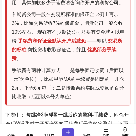
用，具体加收多少手续费请咨询你开户的期货公司。
各期货公司一般在交易所标准的保证金比例上再加
3%，比如交易所收7%的保证金，期货公司一般会收
10%左右。 现在有不少期货公司只要有资金就可以申
请
手续费和保证金默认开户后减免
——即以
交易所
的标准
向投资者收取保证金，并且
优惠部分手续
费
。
手续费有两种计算方式：一是每手固定收费（后面以
“元”为单位），比如甲醇MA的手续费是固定的：开仓
2元、平仓6元每手；二是按照合约实际成交额的百分
比收取（后面以%号为单位）。
下表中：
每跳净利=浮盈一跳后你的盈利-手续费
， 即你开
仓后的浮盈减去开平仓双向手续费后最终的净盈利。 下面
红色标注
的都是一跳可以赚钱的品种，
绿色标注
的是一跳
论坛
全档
手续费
行情
菜单
顶部