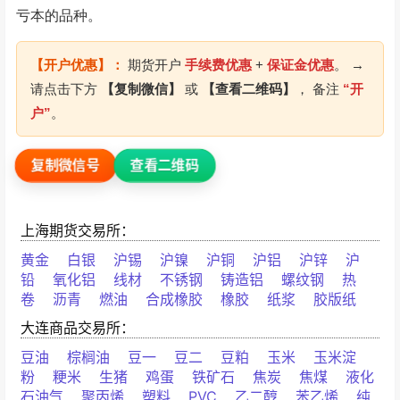
亏本的品种。
【开户优惠】：
期货开户
手续费优惠
+
保证金优惠
。 →
请点击下方
【复制微信】
或
【查看二维码】
， 备注
“开
户”
。
查看二维码
复制微信号
上海期货交易所：
黄金
白银
沪锡
沪镍
沪铜
沪铝
沪锌
沪
铅
氧化铝
线材
不锈钢
铸造铝
螺纹钢
热
卷
沥青
燃油
合成橡胶
橡胶
纸浆
胶版纸
大连商品交易所：
豆油
棕榈油
豆一
豆二
豆粕
玉米
玉米淀
粉
粳米
生猪
鸡蛋
铁矿石
焦炭
焦煤
液化
石油气
聚丙烯
塑料
PVC
乙二醇
苯乙烯
纯