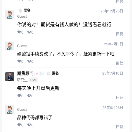
回复
@
匿名
25年12月25日
Guest
你说的对！期货是有钱人做的！没钱看看就行
0
0
回复
25年7月3日
Guest
碳酸锂手续费改了，不免平今了，赶紧更新一下吧
0
0
回复
期货顾问
25年7月10日
@
匿名
A
M
研究生
Lv5
每天晚上开盘后更新
0
0
回复
25年6月26日
Guest
品种代码都写错了
0
0
回复