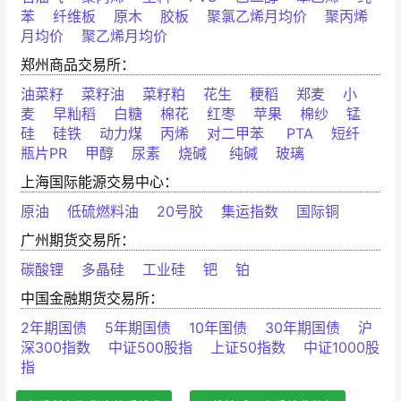
苯
纤维板
原木
胶板
聚氯乙烯月均价
聚丙烯
月均价
聚乙烯月均价
郑州商品交易所：
油菜籽
菜籽油
菜籽粕
花生
粳稻
郑麦
小
麦
早籼稻
白糖
棉花
红枣
苹果
棉纱
锰
硅
硅铁
动力煤
丙烯
对二甲苯
PTA
短纤
瓶片PR
甲醇
尿素
烧碱
纯碱
玻璃
上海国际能源交易中心：
原油
低硫燃料油
20号胶
集运指数
国际铜
广州期货交易所：
碳酸锂
多晶硅
工业硅
钯
铂
中国金融期货交易所：
2年期国债
5年期国债
10年国债
30年期国债
沪
深300指数
中证500股指
上证50指数
中证1000股
指