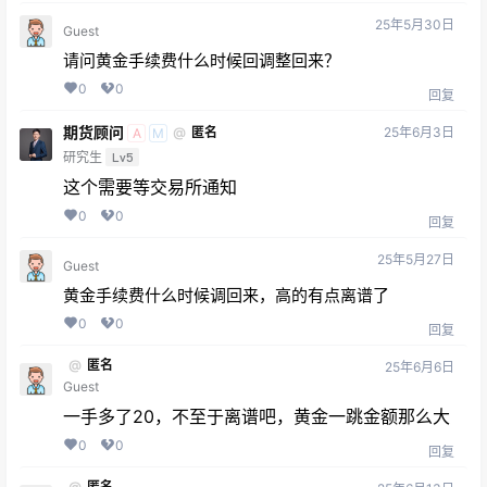
25年5月30日
Guest
请问黄金手续费什么时候回调整回来？
0
0
回复
期货顾问
25年6月3日
@
匿名
A
M
研究生
Lv5
这个需要等交易所通知
0
0
回复
25年5月27日
Guest
黄金手续费什么时候调回来，高的有点离谱了
0
0
回复
@
匿名
25年6月6日
Guest
一手多了20，不至于离谱吧，黄金一跳金额那么大
0
0
回复
@
匿名