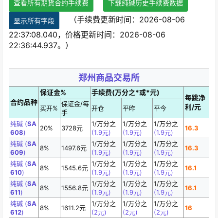
查看所有期货合约手续费
下载纯碱历史手续费数据
（手续费更新时间：2026-08-06
显示所有字段
22:37:08.040，价格更新时间：2026-08-06
22:36:44.937。）
郑州商品交易所
保证金%
手续费(万分之*或*元)
每跳净
合约品种
保证金/每
利/元
买开%
开仓
平昨
平今
手
纯碱 (
SA
1/万分之
1/万分之
1/万分之
20%
3728元
16.3
608
)
(1.9元)
(1.9元)
(1.9元)
纯碱 (
SA
1/万分之
1/万分之
1/万分之
8%
1497.6元
16.3
609
)
(1.9元)
(1.9元)
(1.9元)
纯碱 (
SA
1/万分之
1/万分之
1/万分之
8%
1545.6元
16.1
610
)
(1.9元)
(1.9元)
(1.9元)
纯碱 (
SA
1/万分之
1/万分之
1/万分之
8%
1556.8元
16.1
611
)
(1.9元)
(1.9元)
(1.9元)
纯碱 (
SA
1/万分之
1/万分之
1/万分之
8%
1611.2元
16
612
)
(2元)
(2元)
(2元)