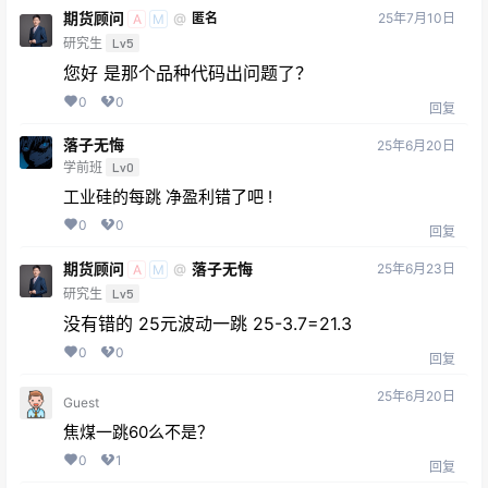
期货顾问
25年7月10日
@
匿名
A
M
研究生
Lv5
您好 是那个品种代码出问题了？
0
0
回复
落子无悔
25年6月20日
学前班
Lv0
工业硅的每跳 净盈利错了吧 !
0
0
回复
期货顾问
落子无悔
25年6月23日
@
A
M
研究生
Lv5
没有错的 25元波动一跳 25-3.7=21.3
0
0
回复
25年6月20日
Guest
焦煤一跳60么不是？
0
1
回复