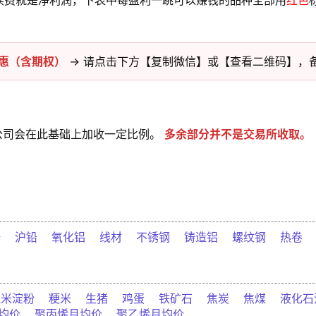
续费就是净利润，下表中每盈利一跳可以赚钱的品种全部用
红色
惠（含期权）
→ 请点击下方【复制微信】或【查看二维码】，
公司会在此基础上加收一定比例。
多余部分并不是交易所收取。
锌
沪铅
氧化铝
线材
不锈钢
铸造铝
螺纹钢
热卷
玉米淀粉
粳米
生猪
鸡蛋
铁矿石
焦炭
焦煤
液化石
均价
聚丙烯月均价
聚乙烯月均价