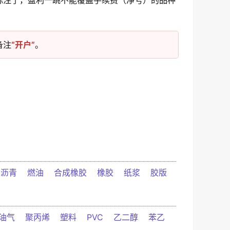
标注了，盈利一跳不能覆盖手续费（净亏）的品种
备注
“开户”
。
沥青
燃油
合成橡胶
橡胶
纸浆
胶版
油气
聚丙烯
塑料
PVC
乙二醇
苯乙