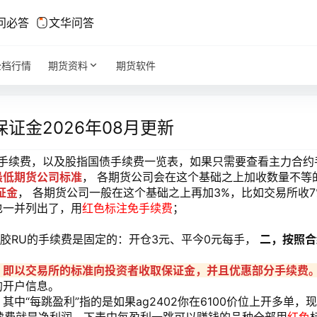
问必答
文华问答
全档行情
期货资料
期货软件
证金2026年08月更新
货手续费，以及股指国债手续费一览表，如果只需要查看主力合约
最低期货公司标准
， 各期货公司会在这个基础之上加收数量不等
证金
， 各期货公司一般在这个基础之上再加3%，比如交易所收7
也一并列出了，用
红色标注免手续费
；
橡胶RU的手续费是固定的：开仓3元、平今0元每手，
二，按照合
，即以交易所的标准向投资者收取保证金，并且优惠部分手续费
的开户信息。
“每跳盈利”指的是如果ag2402你在6100价位上开多单，现在