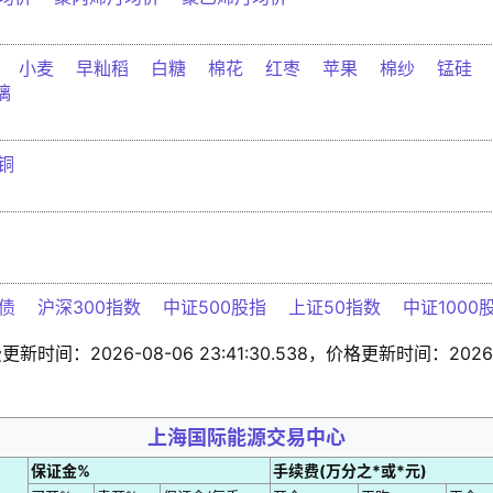
小麦
早籼稻
白糖
棉花
红枣
苹果
棉纱
锰硅
璃
铜
债
沪深300指数
中证500股指
上证50指数
中证1000
新时间：2026-08-06 23:41:30.538，价格更新时间：2026-08
上海国际能源交易中心
保证金%
手续费(万分之*或*元)