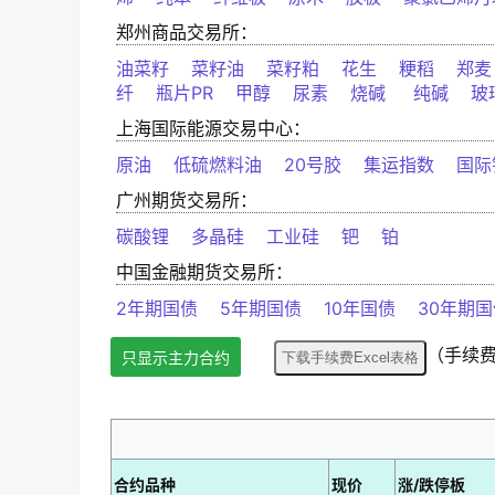
郑州商品交易所：
油菜籽
菜籽油
菜籽粕
花生
粳稻
郑麦
纤
瓶片PR
甲醇
尿素
烧碱
纯碱
玻
上海国际能源交易中心：
原油
低硫燃料油
20号胶
集运指数
国际
广州期货交易所：
碳酸锂
多晶硅
工业硅
钯
铂
中国金融期货交易所：
2年期国债
5年期国债
10年国债
30年期国
（手续费更
只显示主力合约
合约品种
现价
涨/跌停板