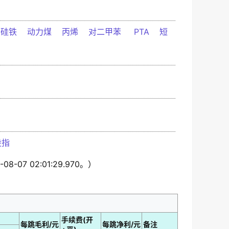
硅铁
动力煤
丙烯
对二甲苯
PTA
短
股指
-07 02:01:29.970。）
手续费(开
每跳毛利/元
每跳净利/元
备注