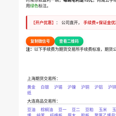
时候你就盈利一跳，
每跳毛利是15元
，再减去手
用
绿色
标注。
【开户优惠】
： 公司直开，
手续费+保证金优
查看二维码
复制微信号
注：
以下手续费为期货交易所手续费标准，期货
上海期货交易所：
黄金
白银
沪锡
沪镍
沪铜
沪铝
沪
纸
大连商品交易所：
豆油
棕榈油
豆一
豆二
豆粕
玉米
烯
纯苯
纤维板
原木
胶板
聚氯乙烯月