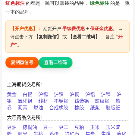
红色标注
的都是一跳可以赚钱的品种，
绿色标注
的是一跳
亏本的品种。
【开户优惠】：
期货开户
手续费优惠
+
保证金优惠
。 →
请点击下方
【复制微信】
或
【查看二维码】
， 备注
“开
户”
。
复制微信号
查看二维码
上海期货交易所：
黄金
白银
沪锡
沪镍
沪铜
沪铝
沪锌
沪
铅
氧化铝
线材
不锈钢
铸造铝
螺纹钢
热
卷
沥青
燃油
合成橡胶
橡胶
纸浆
胶版纸
大连商品交易所：
豆油
棕榈油
豆一
豆二
豆粕
玉米
玉米淀
粉
粳米
生猪
鸡蛋
铁矿石
焦炭
焦煤
液化