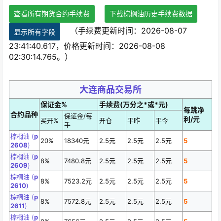
查看所有期货合约手续费
下载棕榈油历史手续费数据
（手续费更新时间：2026-08-07
显示所有字段
23:41:40.617，价格更新时间：2026-08-08
02:30:14.765。）
大连商品交易所
保证金%
手续费(万分之*或*元)
每跳净
合约品种
保证金/每
利/元
买开%
开仓
平昨
平今
手
棕榈油 (
p
20%
18340元
2.5元
2.5元
2.5元
5
2608
)
棕榈油 (
p
8%
7480.8元
2.5元
2.5元
2.5元
5
2609
)
棕榈油 (
p
8%
7523.2元
2.5元
2.5元
2.5元
5
2610
)
棕榈油 (
p
8%
7572.8元
2.5元
2.5元
2.5元
5
2611
)
棕榈油 (
p