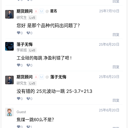
回复
期货顾问
25年7月10日
@
匿名
A
M
研究生
Lv5
您好 是那个品种代码出问题了？
0
0
回复
落子无悔
25年6月20日
学前班
Lv0
工业硅的每跳 净盈利错了吧 !
0
0
回复
期货顾问
落子无悔
25年6月23日
@
A
M
研究生
Lv5
没有错的 25元波动一跳 25-3.7=21.3
0
0
回复
25年6月20日
Guest
焦煤一跳60么不是？
0
1