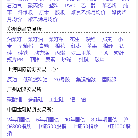
石油气
聚丙烯
塑料
PVC
乙二醇
苯乙烯
纯
苯
纤维板
原木
胶板
聚氯乙烯月均价
聚丙烯
月均价
聚乙烯月均价
郑州商品交易所：
油菜籽
菜籽油
菜籽粕
花生
粳稻
郑麦
小
麦
早籼稻
白糖
棉花
红枣
苹果
棉纱
锰
硅
硅铁
动力煤
丙烯
对二甲苯
PTA
短纤
瓶片PR
甲醇
尿素
烧碱
纯碱
玻璃
上海国际能源交易中心：
原油
低硫燃料油
20号胶
集运指数
国际铜
广州期货交易所：
碳酸锂
多晶硅
工业硅
钯
铂
中国金融期货交易所：
2年期国债
5年期国债
10年国债
30年期国债
沪
深300指数
中证500股指
上证50指数
中证1000股
指