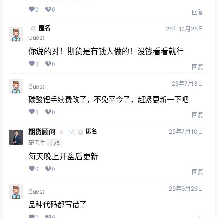
0
0
回复
@
匿名
25年12月25日
Guest
你说的对！期货是有钱人做的！没钱看看就行
0
0
回复
25年7月3日
Guest
碳酸锂手续费改了，不免平今了，赶紧更新一下吧
0
0
回复
期货顾问
25年7月10日
@
匿名
A
M
研究生
Lv5
每天晚上开盘后更新
0
0
回复
25年6月26日
Guest
品种代码都写错了
0
0