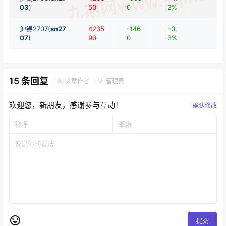
03
)
50
0
2%
沪锡2707(
sn27
4235
-146
-0.
07
)
90
0
3%
15 条回复
文章作者
管理员
A
M
欢迎您，新朋友，感谢参与互动！
确认修改
提交