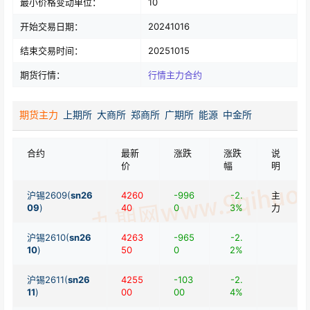
最小价格变动单位：
10
开始交易日期：
20241016
结束交易时间：
20251015
期货行情：
行情主力合约
期货主力
上期所
大商所
郑商所
广期所
能源
中金所
合约
最新
涨跌
涨跌
说
价
幅
明
沪锡2609(
sn26
4260
-996
-2.
主
09
)
40
0
3%
力
沪锡2610(
sn26
4263
-965
-2.
10
)
50
0
2%
沪锡2611(
sn26
4255
-103
-2.
11
)
00
00
4%