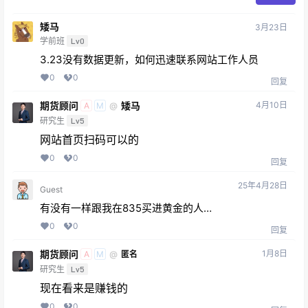
矮马
3月23日
学前班
Lv0
3.23没有数据更新，如何迅速联系网站工作人员
0
0
回复
期货顾问
矮马
4月10日
@
A
M
研究生
Lv5
网站首页扫码可以的
0
0
回复
25年4月28日
Guest
有没有一样跟我在835买进黄金的人…
0
0
回复
期货顾问
1月8日
@
匿名
A
M
研究生
Lv5
现在看来是赚钱的
0
0