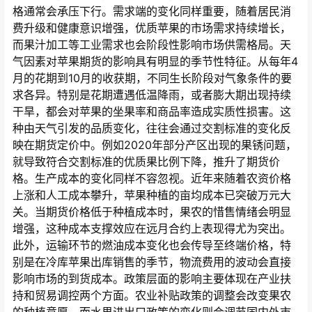
格通常会承压下行。需求端的变化同样重要，随着居民消
费升级和健康意识增强，优质苹果的市场需求持续增长，
而果汁加工等工业需求也会阶段性影响市场供需格局。天
气因素对苹果期货的影响具有明显的季节性特征。从每年4
月的花期到10月的收获期，不同生长阶段对气象条件的要
求各异。特别是花期遭遇低温降雨，或者膨大期出现持续
干旱，都会对苹果的坐果率和商品率造成实质性损害。这
种由天气引发的品质变化，往往会通过交割标准的变化反
映在期货定价中。例如2020年部分产区出现的果锈问题，
就导致符合交割标准的优质果比例下降，推升了期货价
格。生产成本的变化同样不容忽视。近年来随着农资价格
上涨和人工成本攀升，苹果种植的亩均成本已突破万元大
关。当期货价格低于种植成本时，果农的惜售情绪会明显
增强，这种成本支撑效应在远月合约上表现得尤为突出。
此外，运输环节的燃油成本变化也会传导至终端价格，特
别是在冷库苹果出库销售的季节，物流费用的波动会直接
影响市场的到货成本。政策层面的影响主要体现在产业扶
持和贸易调控两个方面。农业补贴政策的调整会改变果农