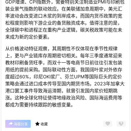
GDP增速、CPI指数外，需要特别关注制造业PMI与印刷包
装业景气指数的联动效应。在美联储加息周期中，美元汇
率波动会改变进口木浆的到岸成本，而国内货币政策的宽
松程度则影响下游企业的备货融资成本。值得注意的是，
全球碳中和进程正在重构产业逻辑，碳关税政策可能在未
来成为新的定价要素。
从价格波动特征观察，其周期性不仅体现在季节性规律
上，更与产业链库存周期密切相关。每年三季度通常迎来
教材印刷备货旺季，而双十一等电商节日前往往引发包装
用纸的提前采购。国际联动性方面，我国阔叶浆对外依存
度超过60%，印尼OKI浆厂、芬兰UPM等国际巨头的定价
策略会通过进口成本传导至国内期货市场。2023年加拿大
港口罢工事件导致海运滞期，就曾引发国内浆价短期跳
涨。这种全球化特征使得地缘政治风险、国际海运费用等
都成为需要持续跟踪的敏感变量。
海报分享
收藏