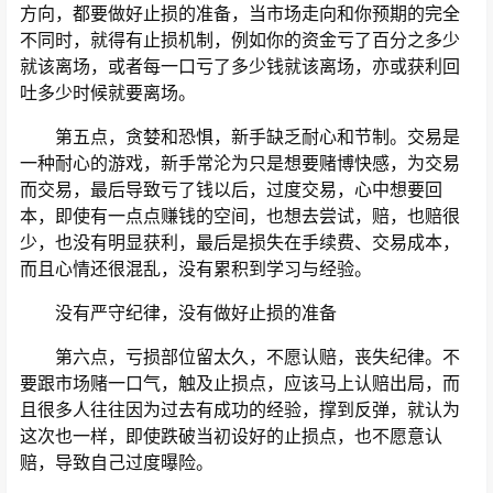
方向，都要做好止损的准备，当市场走向和你预期的完全
不同时，就得有止损机制，例如你的资金亏了百分之多少
就该离场，或者每一口亏了多少钱就该离场，亦或获利回
吐多少时候就要离场。
第五点，贪婪和恐惧，新手缺乏耐心和节制。交易是
一种耐心的游戏，新手常沦为只是想要赌博快感，为交易
而交易，最后导致亏了钱以后，过度交易，心中想要回
本，即使有一点点赚钱的空间，也想去尝试，赔，也赔很
少，也没有明显获利，最后是损失在手续费、交易成本，
而且心情还很混乱，没有累积到学习与经验。
没有严守纪律，没有做好止损的准备
第六点，亏损部位留太久，不愿认赔，丧失纪律。不
要跟市场赌一口气，触及止损点，应该马上认赔出局，而
且很多人往往因为过去有成功的经验，撑到反弹，就认为
这次也一样，即使跌破当初设好的止损点，也不愿意认
赔，导致自己过度曝险。