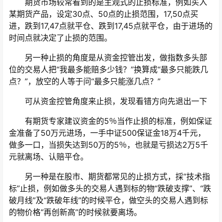
期货市场较常看到的是主观式的止损标准，例如买入
某期货产品，设定30点、50点的止损范围，17,50点买
进，跌到17,47点就平仓、跌到17,45点就平仓，由于进场的
时间点就决定了止损的范围。
另一种止损的角度是从资金控管出发，做指数多头部
位的交易人把“我最多能赔多少钱？”换算成“最多只能跌几
点？”，放空的人等于问“最多只能涨几点？”
可从资金控管角度来止损，发现看错方向先退出一下
有期货专家建议资金的5％当作止损的标准，例如保证
金准备了50万元进场，一手中证500保证金18万4千元，
做多一口，当损失达到50万的5％，也就是亏损达2万5千
元就离场、认赔平仓。
另一种是在股市、期货都常见的止损方式，採“技术指
标”止损，例如做多头的交易人遇到标的物“跌破支撑”、“跌
破月线”及“跌破年线”的时候平仓，做空头的交易人遇到标
的物价格“再创新高”的时候就要离场。