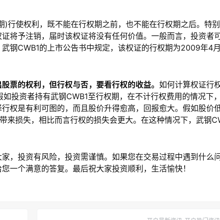
期)行使权利，既不能在行权期之前，也不能在行权期之后。特
权证将予注销，届时该权证将没有任何价值。一般而言，投资者
钢CWB1的上市公告书中规定，该权证的行权期为2009年4月
股票的权利，但行权与否，要看行权的收益。
如何计算权证行
元。假如投资者持有武钢CWB1至行权期，在不计行权费用的情况下
择行权是有利可图的，而且股价升得愈高，回报愈大。假如股价
都会带来损失，相比而言行权的损失会更大。在这种情况下，武钢CW
。
家，投资有风险，投资需谨慎。如果您在交易过程中遇到什么
给您一个满意的答复。最后祝大家投资顺利，生活愉快！