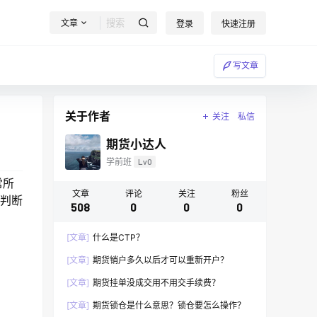
文章
登录
快速注册
写文章
关于作者
关注
私信
期货小达人
学前班
Lv0
常所
文章
评论
关注
粉丝
何判断
508
0
0
0
[文章]
什么是CTP？
[文章]
期货销户多久以后才可以重新开户？
[文章]
期货挂单没成交用不用交手续费？
[文章]
期货锁仓是什么意思？锁仓要怎么操作？