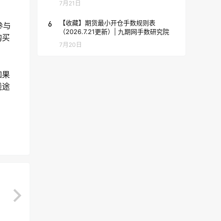
7月21日
6
【收藏】期货最小开仓手数规则表
参与
（2026.7.21更新）| 九期网手数研究院
购买
7月20日
如果
钱途