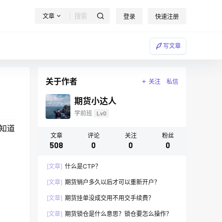
文章
登录
快速注册
写文章
关于作者
关注
私信
期货小达人
学前班
Lv0
知道
文章
评论
关注
粉丝
508
0
0
0
[文章]
什么是CTP？
[文章]
期货销户多久以后才可以重新开户？
[文章]
期货挂单没成交用不用交手续费？
[文章]
期货锁仓是什么意思？锁仓要怎么操作？