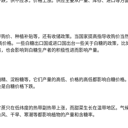
下跌，供不应求，价格上涨。供应主要从产量、库存、进口等方
导购价、种植补贴等，还有收储政策。当国家提高指导收购价当
高价格。一些白糖出口国或进口国出台一些关于白糖的政策，比
策，也会影响到白糖生产者的积极性进而影响产量。
糖精、淀粉糖等，它们产量的高低、价格的高低都影响白糖价格
会是白糖价格下跌。
甘蔗只在低纬度的热带副热带上涨，而甜菜生长在温带地区。气
台风、干旱、寒潮等都影响植物的产量和含糖率。