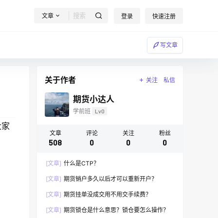
文章
登录
快速注册
写文章
关于作者
关注
私信
期货小达人
学前班
Lv0
大家
文章
评论
关注
粉丝
508
0
0
0
[文章]
什么是CTP？
[文章]
期货销户多久以后才可以重新开户？
[文章]
期货挂单没成交用不用交手续费？
[文章]
期货锁仓是什么意思？锁仓要怎么操作？