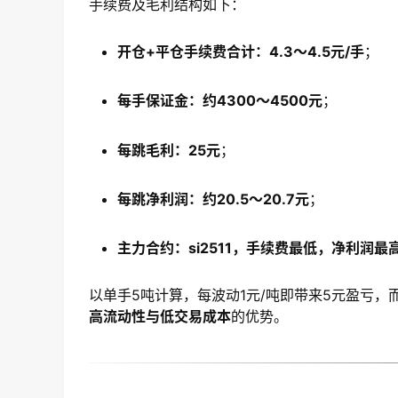
手续费及毛利结构如下：
开仓+平仓手续费合计：4.3～4.5元/手
；
每手保证金：约4300～4500元
；
每跳毛利：25元
；
每跳净利润：约20.5～20.7元
；
主力合约：si2511，手续费最低，净利润最
以单手5吨计算，每波动1元/吨即带来5元盈亏
高流动性与低交易成本
的优势。