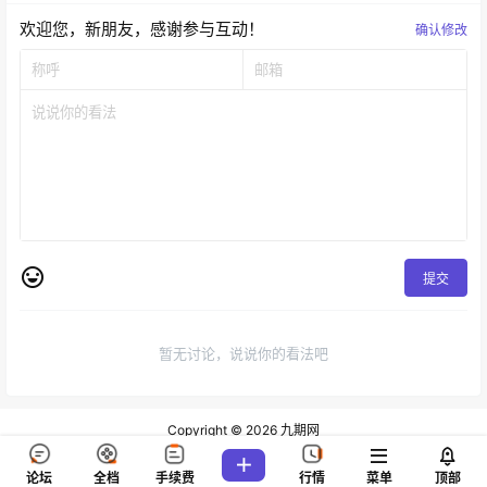
欢迎您，新朋友，感谢参与互动！
确认修改
提交
暂无讨论，说说你的看法吧
Copyright © 2026
九期网
查询 80 次，耗时 0.1743 秒
论坛
全档
手续费
行情
菜单
顶部