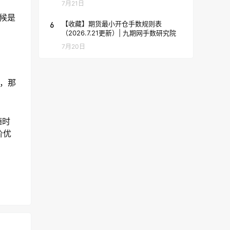
7月21日
候是
6
【收藏】期货最小开仓手数规则表
（2026.7.21更新）| 九期网手数研究院
7月20日
果，那
随时
价优