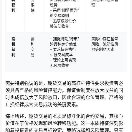
获
跟
趋势
理
利
踪
– 采用”顺势而为”
的交易原则
– 追求波段性价
格波动收益
投
套
– 捕捉跨期/跨市/
实际中存在基差
机
利
跨品种定价偏差
风险、流动性风
获
交
– 要求快速执行
险等制约因素
利
易
和低交易成本
– 理论上可实现
无风险收益
需要特别强调的是，期货交易的高杠杆特性要求投资者必
须具备严格的风险管控能力。保证金制度在放大收益的同
时也成倍放大了风险敞口，因此合理的仓位管理、严格的
止损纪律成为交易成功的关键要素。
综上所述，期货交易的本质是标准化的合约交易，其核心
价值在于价格发现和风险转移功能。这一本质特征深刻影
响着投资者的交易目标设定、策略选择和风险管理。只有