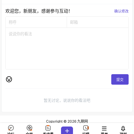
欢迎您，新朋友，感谢参与互动！
确认修改
提交
暂无讨论，说说你的看法吧
Copyright © 2026
九期网
查询 81 次，耗时 0.1396 秒