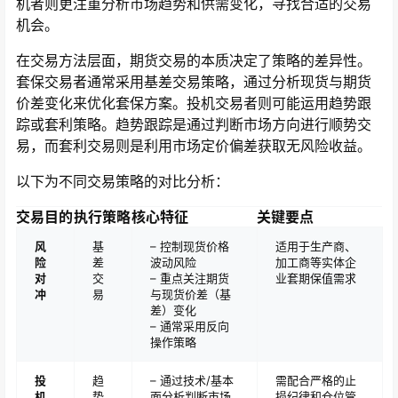
机者则更注重分析市场趋势和供需变化，寻找合适的交易
机会。
在交易方法层面，期货交易的本质决定了策略的差异性。
套保交易者通常采用基差交易策略，通过分析现货与期货
价差变化来优化套保方案。投机交易者则可能运用趋势跟
踪或套利策略。趋势跟踪是通过判断市场方向进行顺势交
易，而套利交易则是利用市场定价偏差获取无风险收益。
以下为不同交易策略的对比分析：
交易目的
执行策略
核心特征
关键要点
风
基
– 控制现货价格
适用于生产商、
险
差
波动风险
加工商等实体企
对
交
– 重点关注期货
业套期保值需求
冲
易
与现货价差（基
差）变化
– 通常采用反向
操作策略
投
趋
– 通过技术/基本
需配合严格的止
机
势
面分析判断市场
损纪律和仓位管