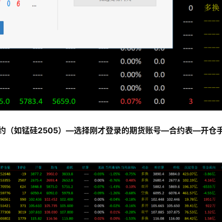
约（如锰硅2505）—选择刚才登录的期货账号—合约表—开仓