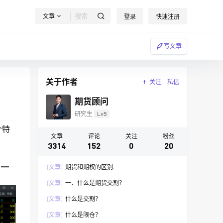
文章
登录
快速注册
写文章
关于作者
关注
私信
期货顾问
研究生
Lv5
个特
文章
评论
关注
粉丝
3314
152
0
20
户—
[文章]
期货和期权的区别.
[文章]
一、什么是期货交割？
[文章]
什么是交割？
[文章]
什么是限仓？