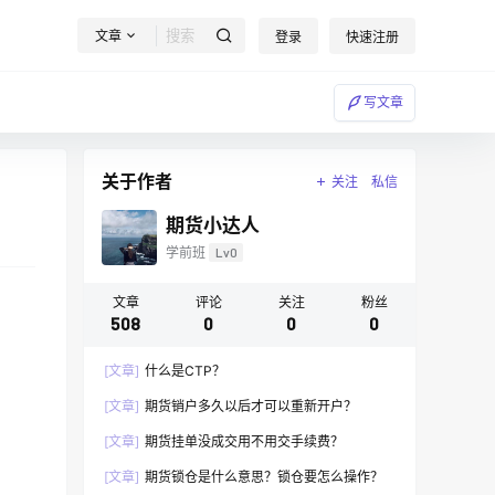
文章
登录
快速注册
写文章
关于作者
关注
私信
期货小达人
学前班
Lv0
文章
评论
关注
粉丝
508
0
0
0
[文章]
什么是CTP？
[文章]
期货销户多久以后才可以重新开户？
[文章]
期货挂单没成交用不用交手续费？
[文章]
期货锁仓是什么意思？锁仓要怎么操作？