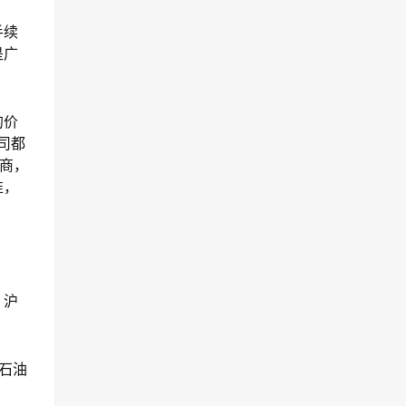
手续
是广
的价
司都
商，
准，
，沪
石油