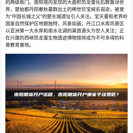
的两级衙门。南阳境内发现的大面积恐龙蛋化石群轰动世
界，楚始都丹阳春秋墓群出土的稀世珍宝闻名遐迩，被誉
为“中国长城之父”的楚长城遗址引人关注。宝天曼和老界岭
国家自然保护区地貌独特，风景如画；丹江口水库风景区
以亚洲第一大水库和南水北调的渠首源头为世人关注；正
在兴建的西峡恐龙蛋生物遗迹博物馆将成为不可多得的科
普教育基地。