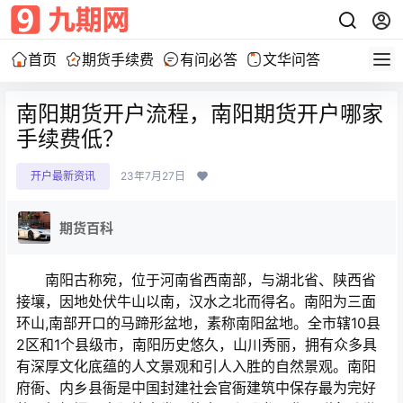
首页
期货手续费
有问必答
文华问答
南阳期货开户流程，南阳期货开户哪家
手续费低？
开户最新资讯
23年7月27日
期货百科
南阳古称宛，位于河南省西南部，与湖北省、陕西省
接壤，因地处伏牛山以南，汉水之北而得名。南阳为三面
环山,南部开口的马蹄形盆地，素称南阳盆地。全市辖10县
2区和1个县级市，南阳历史悠久，山川秀丽，拥有众多具
有深厚文化底蕴的人文景观和引人入胜的自然景观。南阳
府衙、内乡县衙是中国封建社会官衙建筑中保存最为完好