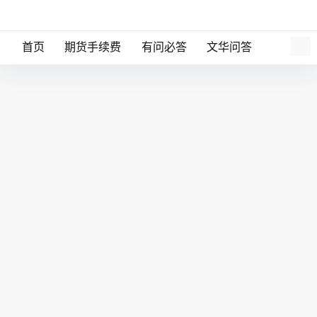
首页
期货手续费
有问必答
文华问答
郑州期货开户流程，郑州期货开户要什
么条件？
开户最新资讯
23年7月27日
期货百科
郑州是河南省省会，中国重要的内陆开放城市和历史
文化名城，也是中国中部地区正在崛起的现代化商贸城
市。