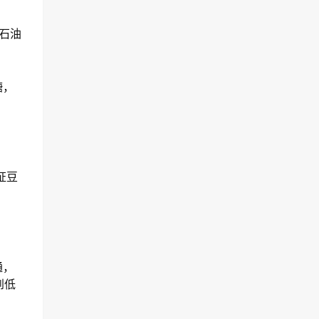
石油
糖，
证豆
通，
到低