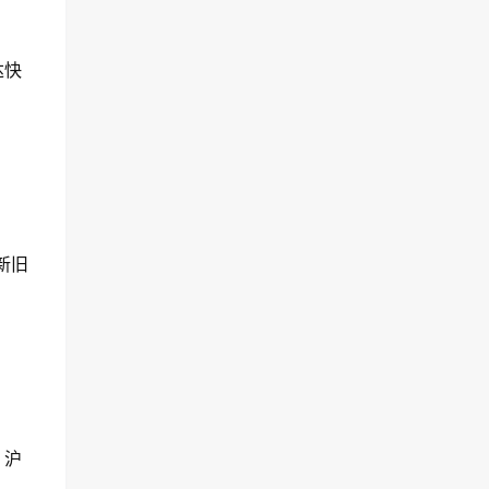
达快
新旧
，沪