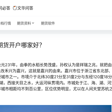
问必答
文华问答
全档行情
期货资料
期货软件
期货开户哪家好？
231年，由拳的水稻长势茂盛，孙权认为是祥瑞之兆，就把由
又改禾兴为嘉兴，这就是嘉兴的由来。嘉兴市位于浙江省东北部
之一。市境介于北纬30度21分至31度2分与东经120度18
负太湖，西接天目之水，大运河纵贯境内。市城处于江、海、湖、河
等城市相距均不到百公里，区位优势明显，尤以在人间天堂苏杭