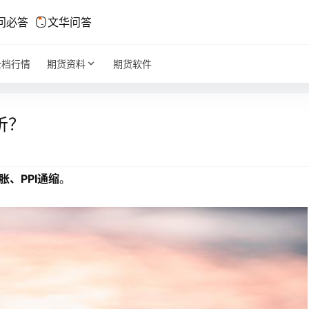
问必答
文华问答
全档行情
期货资料
期货软件
析？
、PPI通缩
。