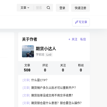
文章
登录
快速注册
写文章
关于作者
关注
私信
期货小达人
学前班
Lv0
文章
评论
关注
粉丝
508
0
0
0
[文章]
什么是CTP？
[文章]
期货销户多久以后才可以重新开户？
[文章]
期货挂单没成交用不用交手续费？
[文章]
期货锁仓是什么意思？锁仓要怎么操作？