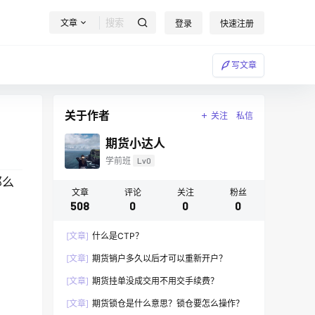
文章
登录
快速注册
写文章
关于作者
关注
私信
期货小达人
学前班
Lv0
那么
文章
评论
关注
粉丝
508
0
0
0
[文章]
什么是CTP？
[文章]
期货销户多久以后才可以重新开户？
[文章]
期货挂单没成交用不用交手续费？
[文章]
期货锁仓是什么意思？锁仓要怎么操作？