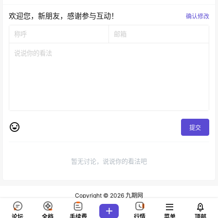
欢迎您，新朋友，感谢参与互动！
确认修改
提交
暂无讨论，说说你的看法吧
Copyright © 2026
九期网
查询 80 次，耗时 0.1267 秒
论坛
全档
手续费
行情
菜单
顶部