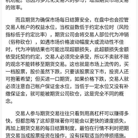
机功能。也因为多元化交易人的参与，增加期货市场交易
的效率。
而且期货为确保市场每日结算安全，在盘中也会控管
交易人帐户的权益水位，当权益数低于约定水位时（风险
指标低于约定比率），期货公司会将交易人部位代为冲销
（俗称砍仓），如遇市场价格波动幅度大或流动性不佳
时，代为冲销结果也可能出现超额损失，此超额损失金额
依受託契约约定，交易人必须完全承受，所以不卖就不赔
的观念不能转移至期货交易。这也就是市场上流传的，买
一档股票，股价虽然下跌，只要该股票没下市，投资人还
可抱著希望；但买进一口期货，如果价格下跌，交易人就
必须注意自己帐户保证金水位，当低于一定水位又没有补
缴保证金，就可能被期货公司砍仓，这是完全不同的概
念。
交易人参与期货交易往往只看到用高杠杆可以赚得多
快，但都忽略了这却意味著你可能会以更快的速度损失，
再加上期货交易的每日结算制度，最怕在行情不利时把期
货交易当成股票投资在操作，没有採取适当的停损措施。