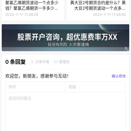
聚氯乙烯期货波动一个点多少
黄大豆2号期货合约是什么？黄
钱？聚氯乙烯期货一手多少
大豆2号期货波动一个点多少
吨？
钱？
2023-7-17 11:38:29
2023-7-17 11:45:55
0 条回复
文章作者
管理员
A
M
欢迎您，新朋友，感谢参与互动！
确认修改