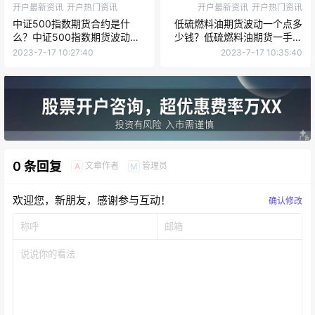
开户最新资讯
开户热门资讯
开户最新资讯
开户热门资讯
中证500指数期货合约是什
低硫燃料油期货波动一个点多
么？中证500指数期货波动一
少钱？低硫燃料油期货一手多
个点多少钱？
少吨？
2023-7-17 10:27:40
2023-7-17 10:35:40
0 条回复
文章作者
管理员
A
M
欢迎您，新朋友，感谢参与互动！
确认修改