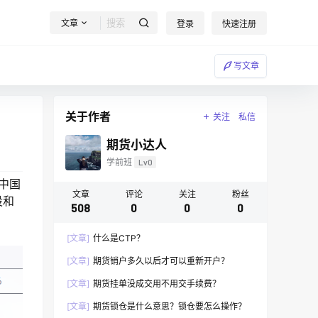
文章
登录
快速注册
写文章
关于作者
关注
私信
期货小达人
学前班
Lv0
在中国
文章
评论
关注
粉丝
设和
508
0
0
0
[文章]
什么是CTP？
[文章]
期货销户多久以后才可以重新开户？
[文章]
期货挂单没成交用不用交手续费？
[文章]
期货锁仓是什么意思？锁仓要怎么操作？