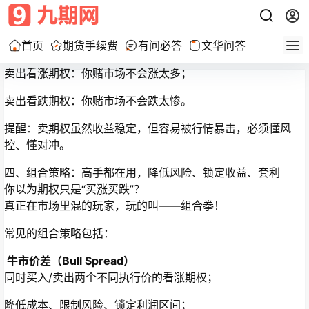
如果行情剧烈波动，穿了执行价，你就得按价格买/卖，补差
价；
常见玩法：
首页
期货手续费
有问必答
文华问答
卖出看涨期权：你赌市场不会涨太多；
卖出看跌期权：你赌市场不会跌太惨。
提醒：卖期权虽然收益稳定，但容易被行情暴击，必须懂风
控、懂对冲。
四、组合策略：高手都在用，降低风险、锁定收益、套利
你以为期权只是“买涨买跌”？
真正在市场里混的玩家，玩的叫——组合拳！
常见的组合策略包括：
牛市价差（Bull Spread）
同时买入/卖出两个不同执行价的看涨期权；
降低成本、限制风险、锁定利润区间；