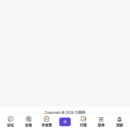
Copyright © 2026
九期网
查询 46 次，耗时 0.1292 秒
论坛
全档
手续费
行情
菜单
顶部