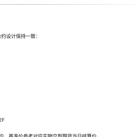
合约设计保持一致：
2F
份合约，基准价参考对应实物交割期货当日结算价。