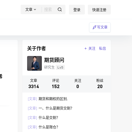
文章
登录
快速注册
写文章
关于作者
关注
私信
期货顾问
研究生
Lv5
烯
文章
评论
关注
粉丝
3314
152
0
20
[文章]
期货和期权的区别.
[文章]
一、什么是期货交割？
[文章]
什么是交割？
[文章]
什么是限仓？