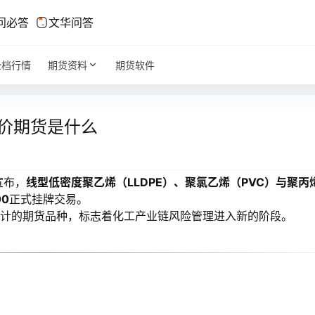
问必答
文华问答
全档行情
期货资料
期货软件
价期货是什么
宣布，
线型低密度聚乙烯（LLDPE）、聚氯乙烯（PVC）与聚丙
00
正式挂牌交易。
设计的期货品种，标志着化工产业链风险管理进入新的阶段。