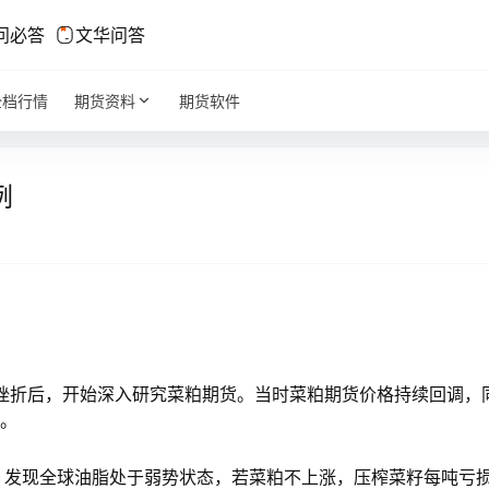
问必答
文华问答
全档行情
期货资料
期货软件
例
的挫折后，开始深入研究菜粕期货。当时菜粕期货价格持续回调，
境。
，发现全球油脂处于弱势状态，若菜粕不上涨，压榨菜籽每吨亏