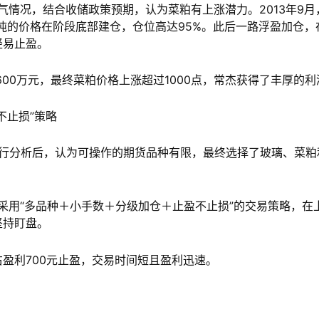
气情况，结合收储政策预期，认为菜粕有上涨潜力。2013年9月
元/吨的价格在阶段底部建仓，仓位高达95%。此后一路浮盈加仓，
轻易止盈。
600万元，最终菜粕价格上涨超过1000点，常杰获得了丰厚的利
不止损”策略
面进行分析后，认为可操作的期货品种有限，最终选择了玻璃、菜粕
。采用“多品种＋小手数＋分级加仓＋止盈不止损”的交易策略，在
坚持盯盘。
左右盈利700元止盈，交易时间短且盈利迅速。