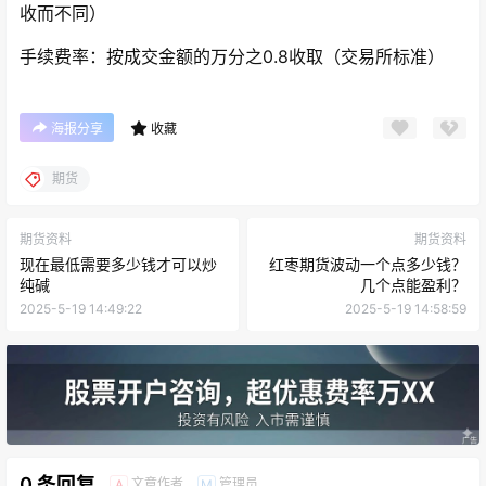
收而不同）
手续费率：按成交金额的万分之0.8收取（交易所标准）
海报分享
收藏
期货
期货资料
期货资料
现在最低需要多少钱才可以炒
红枣期货波动一个点多少钱？
纯碱
几个点能盈利？
2025-5-19 14:49:22
2025-5-19 14:58:59
0 条回复
文章作者
管理员
A
M