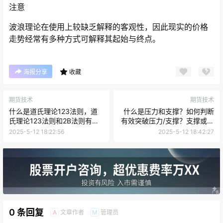
注意
波浪理论在使用上较缺乏解释的客观性，因此现实的价格
走势经常有多种方式可解释其起始与终点。
海报分享
收藏
期货技术
期货技术
什么是道氏理论123法则，道
什么是压力和支撑？如何判断
氏理论123法则和2B法则有什
有效突破压力/支撑？支撑或压
么区别？
力出现时机？
2025-5-12 18:22:56
2025-5-12 18:42:27
0 条回复
文章作者
管理员
A
M