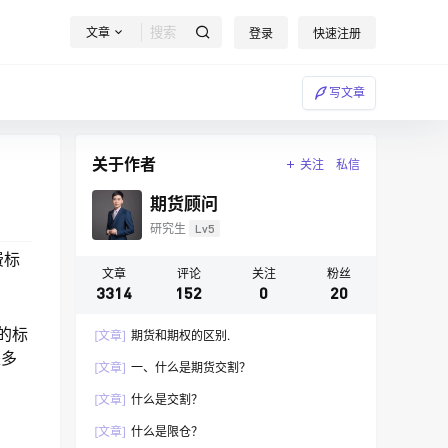
文章
登录
快速注册
写文章
关于作者
关注
私信
期货顾问
研究生
Lv5
费标
文章
评论
关注
粉丝
3314
152
0
20
的标
[文章]
期货和期权的区别.
是多
[文章]
一、什么是期货交割？
[文章]
什么是交割？
[文章]
什么是限仓？