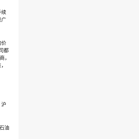
手续
是广
的价
司都
商，
准，
，沪
石油