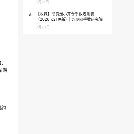
7月21日
6
【收藏】期货最小开仓手数规则表
（2026.7.21更新）| 九期网手数研究院
7月20日
的，
品期
预约