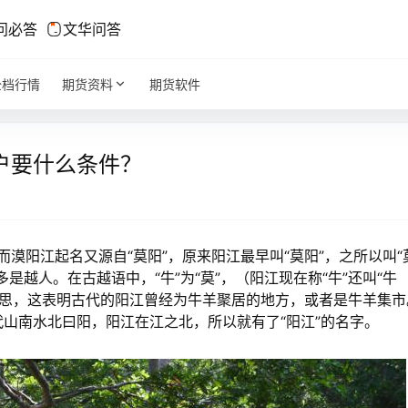
问必答
文华问答
全档行情
期货资料
期货软件
户要什么条件？
漠阳江起名又源自“莫阳”，原来阳江最早叫“莫阳”，之所以叫“
是越人。在古越语中，“牛”为“莫”，（阳江现在称“牛”还叫“牛
羊的意思，这表明古代的阳江曾经为牛羊聚居的地方，或者是牛羊集
山南水北曰阳，阳江在江之北，所以就有了“阳江”的名字。