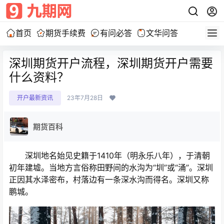
首页
期货手续费
有问必答
文华问答
深圳期货开户流程，深圳期货开户需要
什么资料？
开户最新资讯
23年7月28日
期货百科
深圳地名始见史籍于1410年（明永乐八年），于清朝
初年建墟。当地方言俗称田野间的水沟为“圳”或“涌”。深圳
正因其水泽密布，村落边有一条深水沟而得名。深圳又称
鹏城。