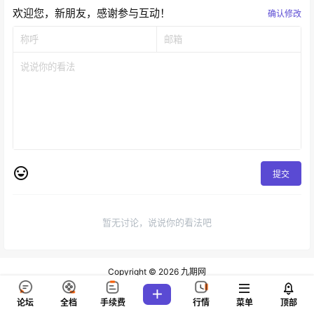
欢迎您，新朋友，感谢参与互动！
确认修改
提交
暂无讨论，说说你的看法吧
Copyright © 2026
九期网
查询 80 次，耗时 0.1475 秒
论坛
全档
手续费
行情
菜单
顶部