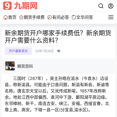
首页
期货手续费
有问必答
文华问答
新余期货开户哪家手续费低？新余期货
开户需要什么资料？
开户最新资讯
23年7月26日
期货百科
三国时（267年），吴主孙皓在渝水（今袁水）边设
县，称新渝县。可能由于口音问题，新渝有新俞、新谕等
名称。唐玄宗天宝以后，又讹传成新喻，1957年改称新
余。地处江西中部偏西、袁河中下游、鄱阳湖平原边缘。
东邻樟树、新干，南连吉安、峡江、安福，西接宜春，北
靠上高、高安。下辖一县一区(分宜县,渝水区)。